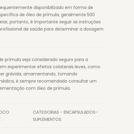
requentemente disponibilizado em forma de
ecífica de óleo de prímula, geralmente 500
r, portanto, é importante seguir as instruções
profissional de saúde para determinar a dosagem
de prímula seja considerado seguro para a
m experimentar efeitos colaterais leves, como
iver grávida, amamentando, tomando
médica, é sempre recomendado consultar um
uplementação com óleo de prímula.
FOCO
CATEGORIAS - ENCAPSULADOS-
Z
SUPLEMENTOS