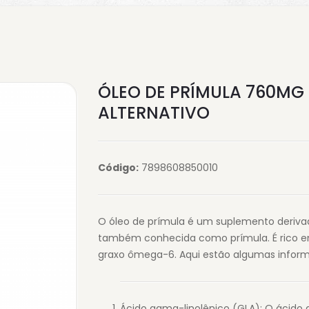
ÓLEO DE PRÍMULA 760MG 
ALTERNATIVO
Código:
7898608850010
O óleo de prímula é um suplemento deriva
também conhecida como prímula. É rico em
graxo ômega-6. Aqui estão algumas inform
Ácido gama-linolênico (GLA): O ácido