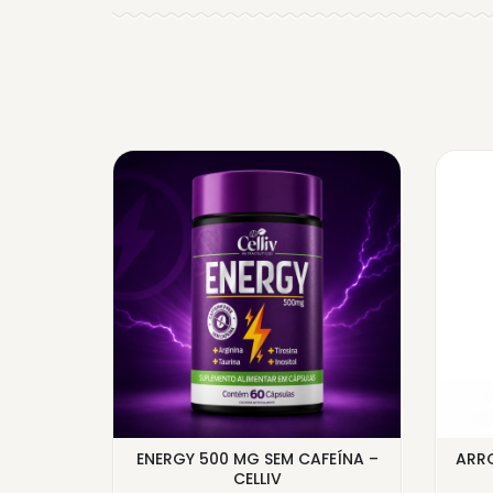
SOJA A
ENERGY 500 MG SEM CAFEÍNA –
ARR
ATI...
CELLIV