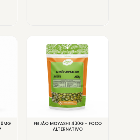
00MG
FEIJÃO MOYASHI 400G - FOCO
CÃIBR
V
ALTERNATIVO
CÁ