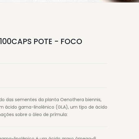
100CAPS POTE - FOCO
do das sementes da planta Oenothera biennis,
 ácido gama-linolênico (GLA), um tipo de ácido
ações sobre o óleo de prímula:
 gama-linolênico é um ácido graxo ômega-6