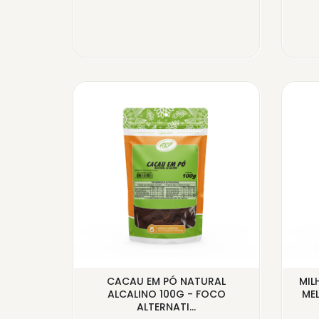
GRANEL -
CACAU EM PÓ NATURAL
MIL
..
ALCALINO 100G - FOCO
MEL
ALTERNATI...