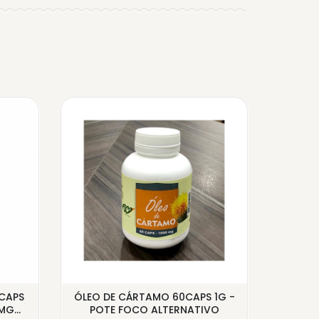
CAPS
ÓLEO DE CÁRTAMO 60CAPS 1G -
AD
G...
POTE FOCO ALTERNATIVO