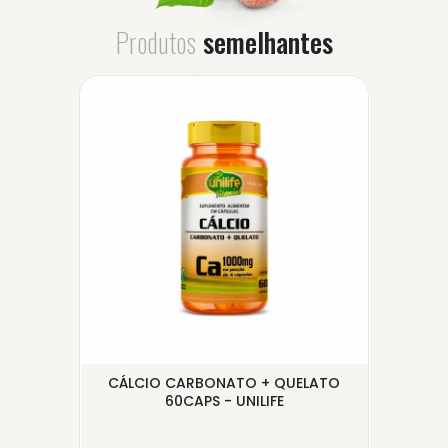
Produtos
semelhantes
)
CÁLCIO CARBONATO + QUELATO
CRA
60CAPS - UNILIFE