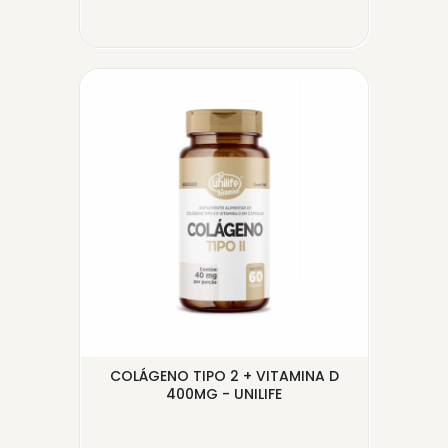
D3
COLÁGENO TIPO 2 + VITAMINA D
CRE
..
400MG - UNILIFE