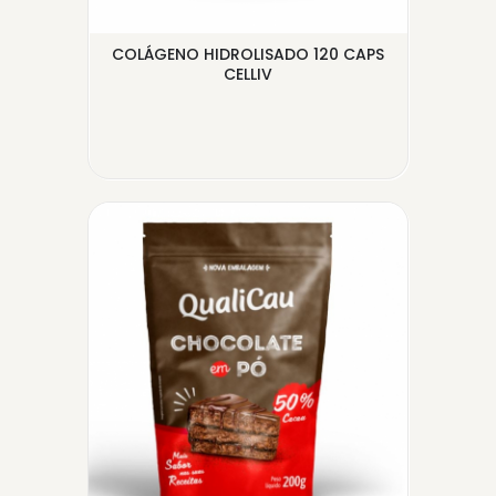
R
COLÁGENO HIDROLISADO 120 CAPS
A
..
CELLIV