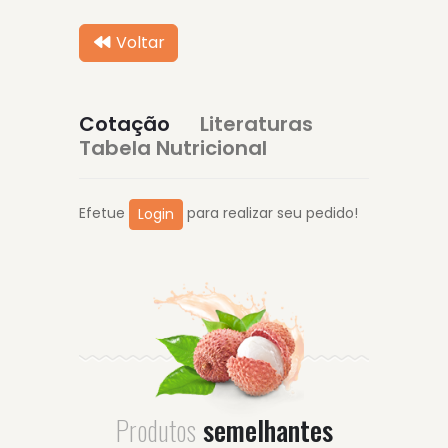
Voltar
Cotação
Literaturas
Tabela Nutricional
Efetue
para realizar seu pedido!
Login
Produtos
semelhantes