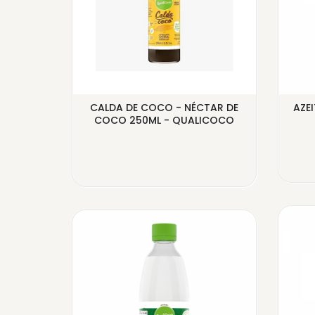
 CACAU
CALDA DE COCO - NÉCTAR DE
AZE
CO
COCO 250ML - QUALICOCO