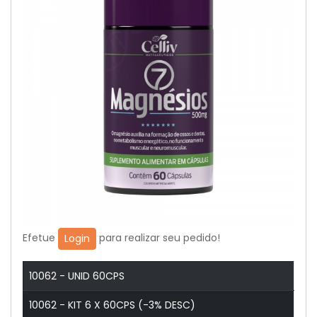
Efetue
para realizar seu pedido!
Login
10062 - UNID 60CPS
10062 - KIT 6 X 60CPS (-3% DESC)