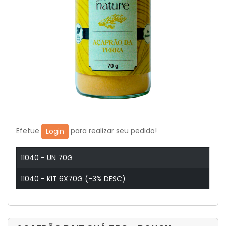
Efetue
para realizar seu pedido!
Login
11040 - UN 70G
11040 - KIT 6X70G (-3% DESC)