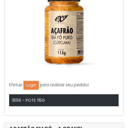
Efetue
para realizar seu pedido!
Login
3556 - POTE 115G