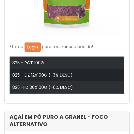
Efetue
para realizar seu pedido!
Login
825 - PCT 100G
825 - DZ 12X100G (-3% DESC)
825 -FD 30X100G (-6% DESC)
AÇAÍ EM PÓ PURO A GRANEL - FOCO
ALTERNATIVO