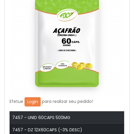
Efetue
para realizar seu pedido!
Login
7457 - UNID 60CAPS 500MG
7457 - DZ 12X60CAPS (-3% DESC)