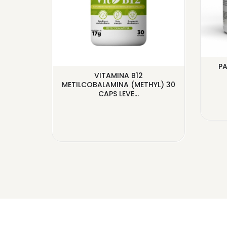
SOLUT
PA
EFIL
VITAMINA B12
METILCOBALAMINA (METHYL) 30
CAPS LEVE...