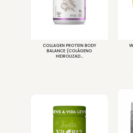
SE WHEY
COLLAGEN PROTEIN BODY
W
CO...
BALANCE (COLÁGENO
HIDROLIZAD...