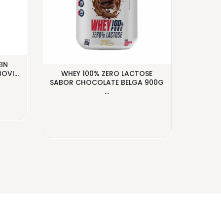
IN
TRU
VI...
WHEY 100% ZERO LACTOSE
ISOLAD
SABOR CHOCOLATE BELGA 900G
...