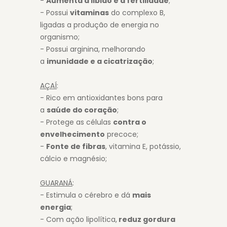
-
Aumenta a libido e a fertilidade
;
- Possui
vitaminas
do complexo B,
ligadas a produção de energia no
organismo;
- Possui arginina, melhorando
a
imunidade e a cicatrização
;
AÇAÍ
:
- Rico em antioxidantes bons para
a
saúde do coração
;
- Protege as células
contra o
envelhecimento
precoce;
-
Fonte de fibras
, vitamina E, potássio,
cálcio e magnésio;
GUARANÁ
:
- Estimula o cérebro e dá
mais
energia
;
- Com ação lipolítica,
reduz gordura