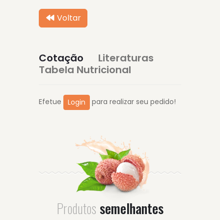
Voltar
Cotação
Literaturas
Tabela Nutricional
Efetue
para realizar seu pedido!
Login
Produtos
semelhantes