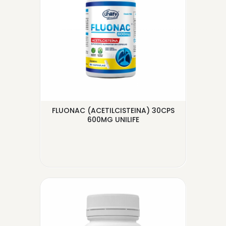
 60
FLUONAC (ACETILCISTEINA) 30CPS
ÓL
600MG UNILIFE