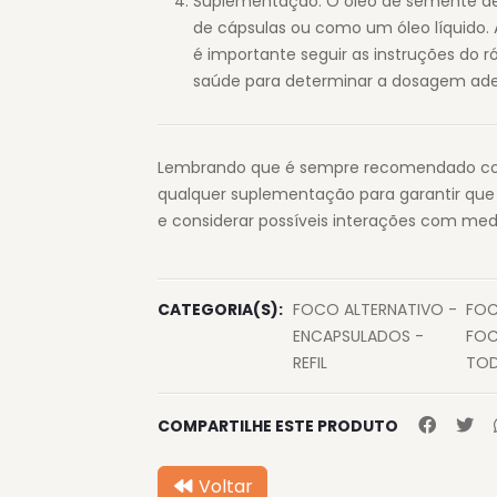
Suplementação: O óleo de semente de
de cápsulas ou como um óleo líquido.
é importante seguir as instruções do r
saúde para determinar a dosagem ad
Lembrando que é sempre recomendado consu
qualquer suplementação para garantir que 
e considerar possíveis interações com me
CATEGORIA(S):
FOCO ALTERNATIVO -
FOC
ENCAPSULADOS -
FOC
REFIL
TOD
COMPARTILHE ESTE PRODUTO
Voltar