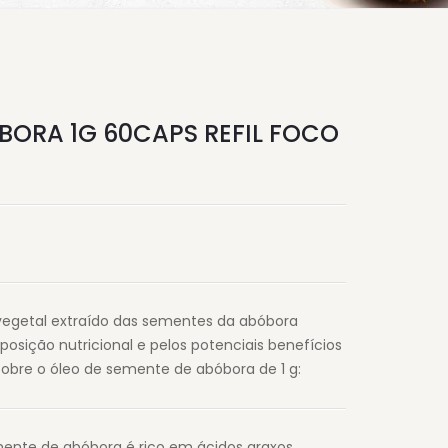
BORA 1G 60CAPS REFIL FOCO
egetal extraído das sementes da abóbora
osição nutricional e pelos potenciais benefícios
obre o óleo de semente de abóbora de 1 g:
mente de abóbora é rico em ácidos graxos