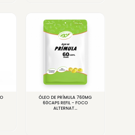
CO
ÓLEO DE PRÍMULA 760MG
COLÁ
60CAPS REFIL - FOCO
HIALUR
ALTERNAT...