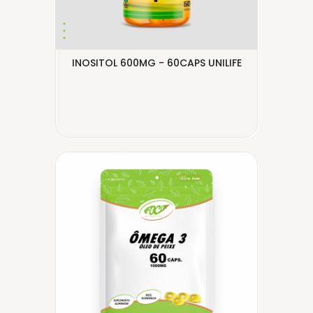
NAS
INOSITOL 600MG - 60CAPS UNILIFE
ÔMEG