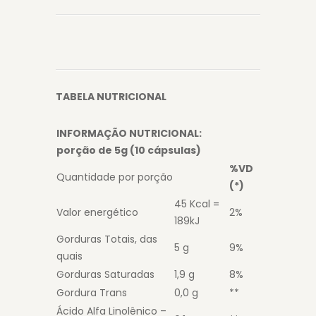
TABELA NUTRICIONAL
INFORMAÇÃO NUTRICIONAL:
porção de 5g (10 cápsulas)
%VD
Quantidade por porção
(*)
45 Kcal =
Valor energético
2%
189kJ
Gorduras Totais, das
5 g
9%
quais
Gorduras Saturadas
1,9 g
8%
Gordura Trans
0,0 g
**
Ácido Alfa Linolênico –