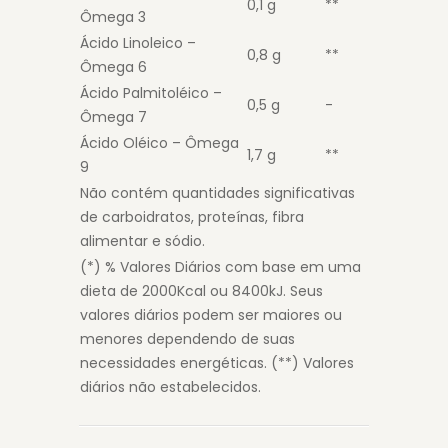
0,1 g
**
Ômega 3
Ácido Linoleico –
0,8 g
**
Ômega 6
Ácido Palmitoléico –
0,5 g
-
Ômega 7
Ácido Oléico – Ômega
1,7 g
**
9
Não contém quantidades significativas
de carboidratos, proteínas, fibra
alimentar e sódio.
(*) % Valores Diários com base em uma
dieta de 2000Kcal ou 8400kJ. Seus
valores diários podem ser maiores ou
menores dependendo de suas
necessidades energéticas. (**) Valores
diários não estabelecidos.