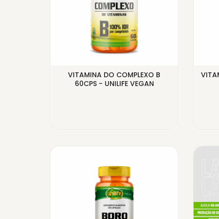
500MG
VITAMINA DO COMPLEXO B
VITA
LAS
60CPS - UNILIFE VEGAN