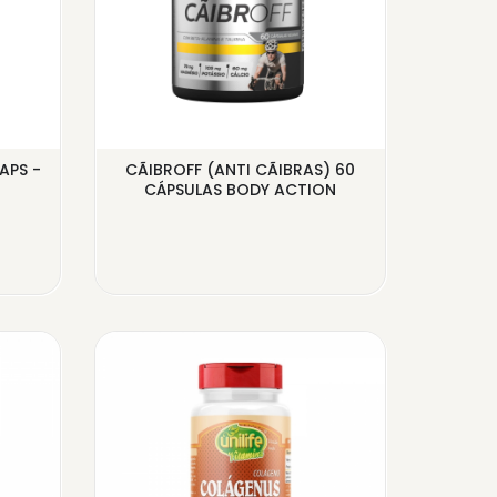
APS -
CÃIBROFF (ANTI CÃIBRAS) 60
COENZ
CÁPSULAS BODY ACTION
6