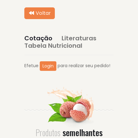
Voltar
Cotação
Literaturas
Tabela Nutricional
Efetue
para realizar seu pedido!
Login
Produtos
semelhantes