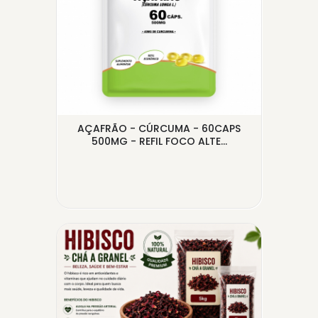
50G
AÇAFRÃO - CÚRCUMA - 60CAPS
A
500MG - REFIL FOCO ALTE...