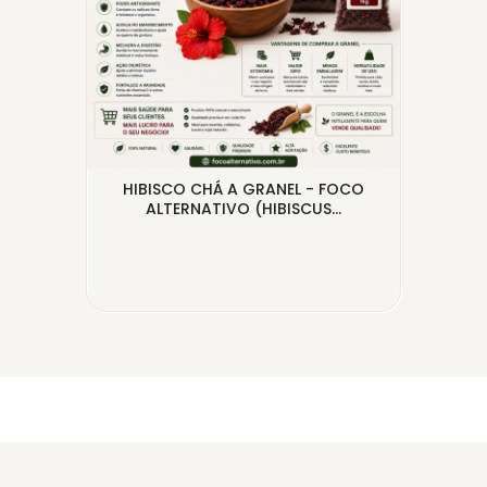
PS
HIBISCO CHÁ A GRANEL - FOCO
PIM
O
ALTERNATIVO (HIBISCUS...