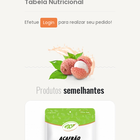
Tabela Nutricional
Efetue
para realizar seu pedido!
Login
Produtos
semelhantes