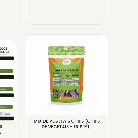
MIX DE VEGETAIS CHIPS (CHIPS
COCO 
RI
DE VEGETAIS - FRISPY)...
AÇÚCA
A