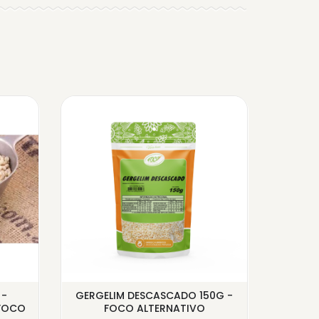
 -
GERGELIM DESCASCADO 150G -
PÁPR
 FOCO
FOCO ALTERNATIVO
F