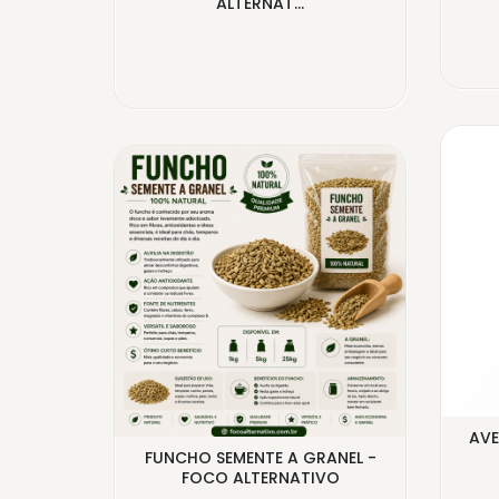
ALTERNAT...
O 500G
AVE
VO
FUNCHO SEMENTE A GRANEL -
FOCO ALTERNATIVO