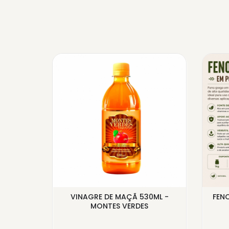
Ó
VINAGRE DE MAÇÃ 530ML -
FEN
ANEL -
MONTES VERDES