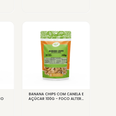
BANANA CHIPS COM CANELA E
GER
CO
AÇÚCAR 100G - FOCO ALTER...
300