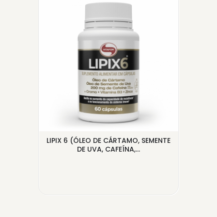
UTRI
LIPIX 6 (ÓLEO DE CÁRTAMO, SEMENTE
ÓL
DE UVA, CAFEÍNA,...