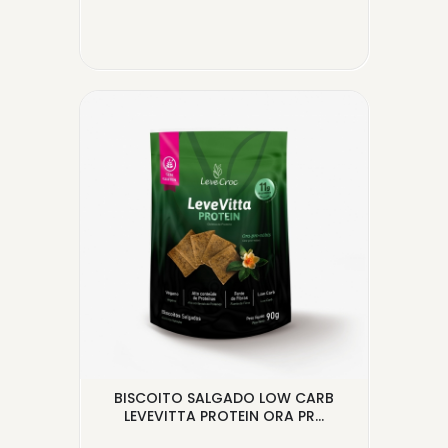
E
BISCOITO SALGADO LOW CARB
GRA
K
LEVEVITTA PROTEIN ORA PR...