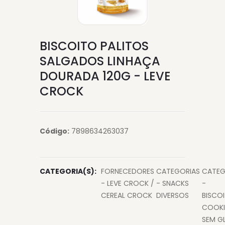
BISCOITO PALITOS
SALGADOS LINHAÇA
DOURADA 120G - LEVE
CROCK
Código:
7898634263037
CATEGORIA(S):
FORNECEDORES
CATEGORIAS
CATEG
- LEVE CROCK /
- SNACKS
-
CEREAL CROCK
DIVERSOS
BISCO
COOKI
SEM G