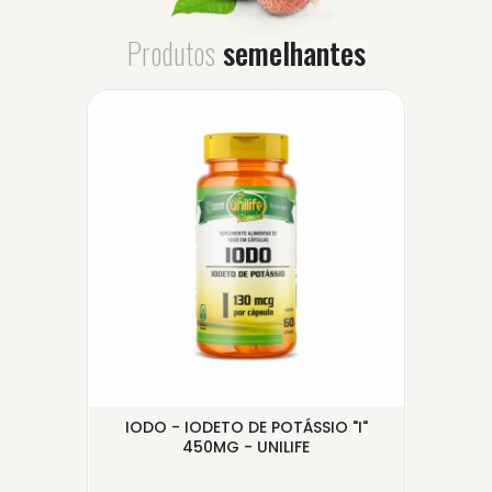
Produtos
semelhantes
E
IODO - IODETO DE POTÁSSIO "I"
VI
.
450MG - UNILIFE