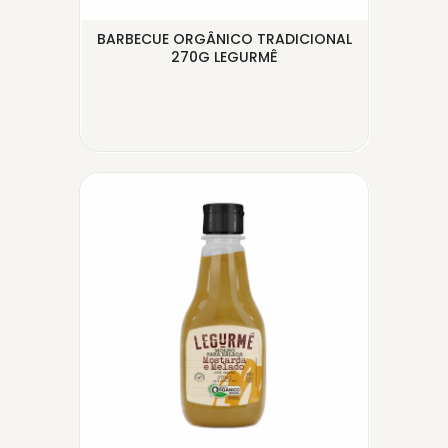
BARBECUE ORGÂNICO TRADICIONAL
M
Ê
270G LEGURMÊ