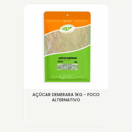
A E
AÇÚCAR DEMERARA 1KG - FOCO
A
ALTERNATIVO