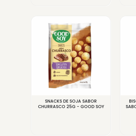
N SEM
SNACKS DE SOJA SABOR
BI
JÁ 1...
CHURRASCO 25G - GOOD SOY
SABO