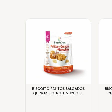
ABOR
BISCOITO PALITOS SALGADOS
BIS
ELIVE
QUINOA E GERGELIM 120G -...
CE