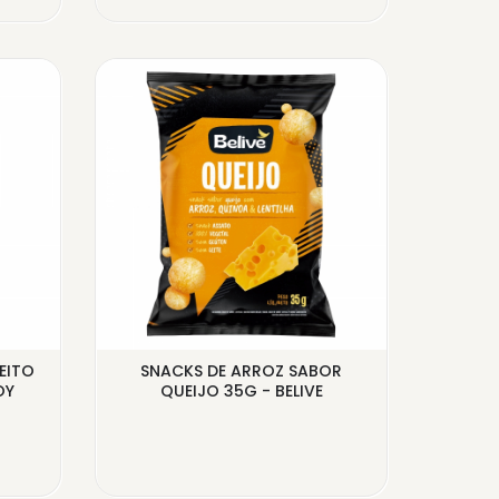
EITO
SNACKS DE ARROZ SABOR
BISCOI
OY
QUEIJO 35G - BELIVE
GLÚ