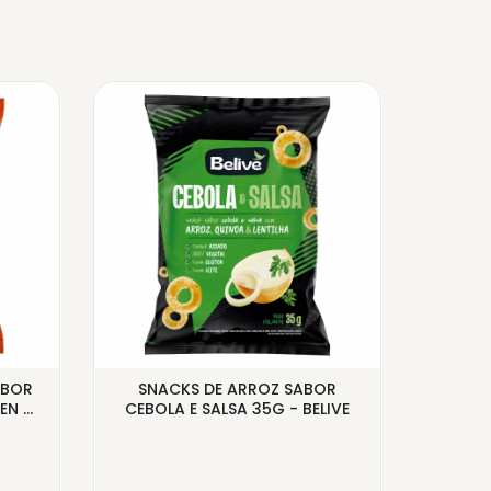
ABOR
SNACKS DE ARROZ SABOR
BISCO
 ...
CEBOLA E SALSA 35G - BELIVE
SEM