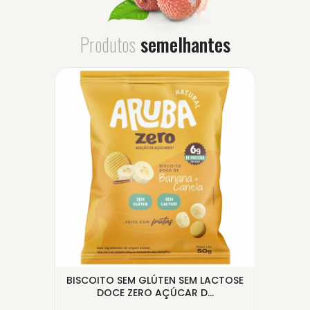
Produtos
semelhantes
BOR
BISCOITO SEM GLÚTEN SEM LACTOSE
B
.
DOCE ZERO AÇÚCAR D...
CH