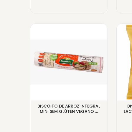
BISCOITO DE ARROZ INTEGRAL
B
R SABOR
MINI SEM GLÚTEN VEGANO ...
LAC
GA...