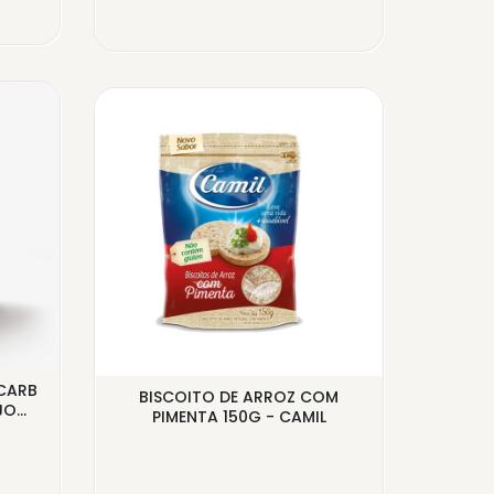
CARB
BISCOITO DE ARROZ COM
BARRA
O...
PIMENTA 150G - CAMIL
COM P