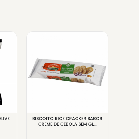
LIVE
BISCOITO RICE CRACKER SABOR
COOKI
CREME DE CEBOLA SEM GL...
SEM A