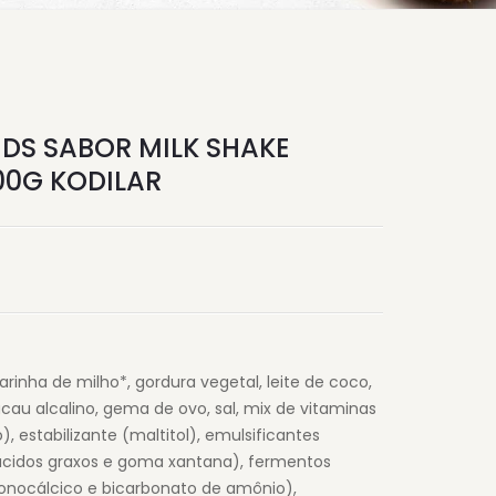
DS SABOR MILK SHAKE
0G KODILAR
arinha de milho*, gordura vegetal, leite de coco,
cacau alcalino, gema de ovo, sal, mix de vitaminas
o), estabilizante (maltitol), emulsificantes
e ácidos graxos e goma xantana), fermentos
onocálcico e bicarbonato de amônio),