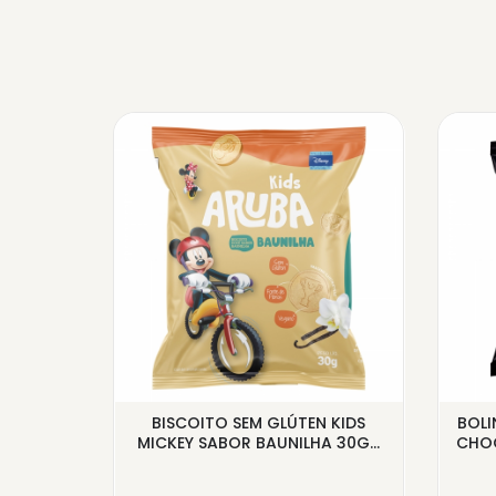
LACK
BISCOITO SEM GLÚTEN KIDS
BOL
NILHA
MICKEY SABOR BAUNILHA 30G...
CHOC