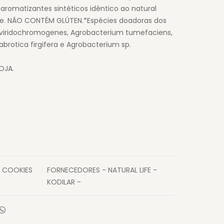
 aromatizantes sintéticos idêntico ao natural
ite. NÃO CONTÉM GLÚTEN.*Espécies doadoras dos
es viridochromogenes, Agrobacterium tumefaciens,
brotica firgifera e Agrobacterium sp.
OJA.
/ COOKIES
FORNECEDORES - NATURAL LIFE -
KODILAR -