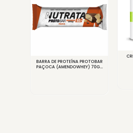
CR
COM
BARRA DE PROTEÍNA PROTOBAR
ATE AO
PAÇOCA (AMENDOWHEY) 70G...