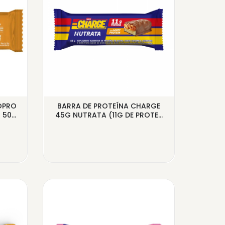
OPRO
BARRA DE PROTEÍNA CHARGE
BARRA
0...
45G NUTRATA (11G DE PROTE...
LECHE