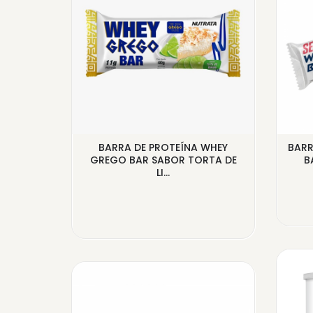
WHEY
BARRA DE PROTEÍNA WHEY
BARR
CHE
GREGO BAR SABOR TORTA DE
B
LI...