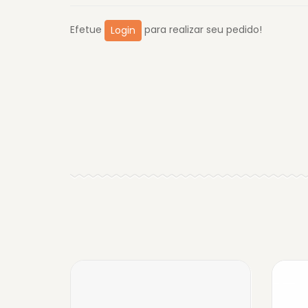
Efetue
para realizar seu pedido!
Login