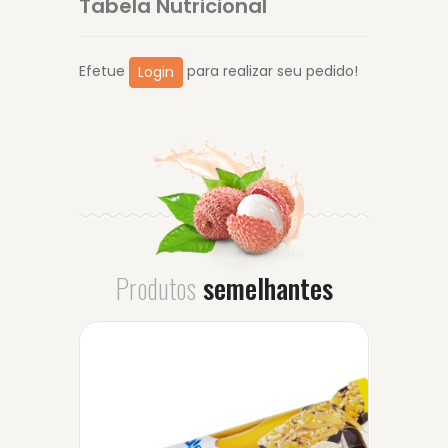
Tabela Nutricional
Efetue
para realizar seu pedido!
Login
Produtos
semelhantes